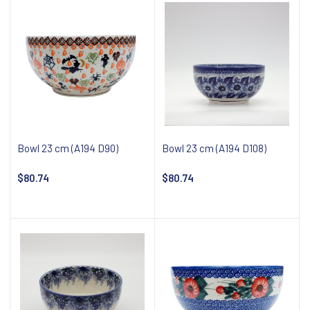
Bowl 23 cm (A194 D90)
Bowl 23 cm (A194 D108)
$80.74
$80.74
Add to cart
Notify about availability