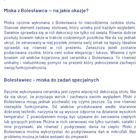
Miska z Bolesławca — na jakie okazje?
Miska ręcznie wykonana z Bolesławca to niecodzienna ozdoba stołu.
Stanowi element zastawy stołowej, który urzeka pod każdym względem.
Świetnie sprawdza się w roli dekoracji nie tylko od święta. Równie dobrze
posłuży bowiem także w trakcie codziennych posiłków. Nie da się jednak
ukryć, że serwowany w niej posiłek zmienia swój smak na lepszy. Idealnie
sprawdzi się również w roli prezentu. Zwłaszcza jeżeli zostanie
podarowana osobie, która ceni sobie elegancję i luksus. Właśnie z tym
bowiem od wieków kojarzona jest ceramika z Bolesławca. To również
unikalny i nietuzinkowy pomysł na prezent który jednocześnie zachwyci
swoją funkcjonalnością.
Bolesławiec – miska do zadań specjalnych
Ręcznie wykonywana ceramika jest czymś więcej niż dekoracją stołu. Nie
da się ukryć, że przyciąga wzrok i zachwyca swoim wyglądem. Miski z
Bolesławca mogą jednak pochwalić się czymś jeszcze. Są one również
niezwykle funkcjonalne. Od wieków produkowane wedle starannie
dobranej techniki, naczynia te są wysoce odporne na działanie wysokich
temperatur. Z powodzeniem mogą być używane do serowania ciepłych
lub gorących potraw. Można w nich serwować nie tylko surówki, sałatki i
inne przystawki, ale również i podgrzewać dania na ciepło. Miski z
Bolesławca można wykorzystać do podgrzewania dań w mikrofali. Bez
problemu można je także wstawić do zmywarki.