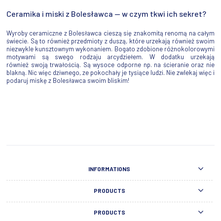
Ceramika i miski z Bolesławca — w czym tkwi ich sekret?
Wyroby ceramiczne z Bolesławca cieszą się znakomitą renomą na całym
świecie. Są to również przedmioty z duszą, które urzekają również swoim
niezwykle kunsztownym wykonaniem. Bogato zdobione różnokolorowymi
motywami są swego rodzaju arcydziełem. W dodatku urzekają
również swoją trwałością. Są wysoce odporne np. na ścieranie oraz nie
blakną. Nic więc dziwnego, ze pokochały je tysiące ludzi. Nie zwlekaj więc i
podaruj miskę z Bolesławca swoim bliskim!
INFORMATIONS
PRODUCTS
PRODUCTS