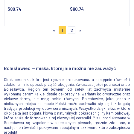
$80.74
$80.74
Notify about availability
Notify about availability
«
1
2
»
Bolesławiec — miska, której nie można nie zauważyć
Obok ceramiki, która jest ręcznie produkowana, a następnie również i
zdobiona — nie sposób przejść obojętnie. Zwłaszcza jeżeli pochodzi ona z
Bolesławca. Region ten bowiem od setek lat zachwyca misternie
wykonaną ceramiką. Jej detale dekoracyjne, warianty kolorystyczne oraz
ciekawe formy, nie mają sobie równych. Bolesławiec, jako jedno z
nielicznych miejsc na mapie Polski może pochwalić się się tak bogatą
tradycją produkcji wyrobów ceramicznych. Wszystko dzięki złóż, w które
okolica ta jest bogata. Mowa o naturalnych pokładach gliny kamionkowej,
które służą do formowania tej niezwykłej ceramiki. Miski produkowane w
Bolesławcu są wypalane w specjalnych piecach, ręcznie zdobione, a
następnie również i pokrywane specjalnym szkliwem, które zabezpiecza
produkt.